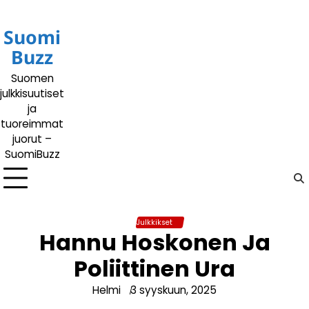
Siirry
sisältöön
Suomi
Buzz
Suomen
julkkisuutiset
ja
tuoreimmat
juorut –
SuomiBuzz
Julkkikset
Hannu Hoskonen Ja
Poliittinen Ura
Helmi
3 syyskuun, 2025