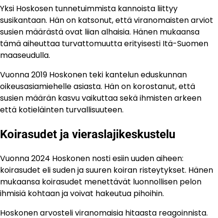
Yksi Hoskosen tunnetuimmista kannoista liittyy
susikantaan. Hän on katsonut, että viranomaisten arviot
susien määrästä ovat liian alhaisia. Hänen mukaansa
tämä aiheuttaa turvattomuutta erityisesti Itä-Suomen
maaseudulla.
Vuonna 2019 Hoskonen teki kantelun eduskunnan
oikeusasiamiehelle asiasta. Hän on korostanut, että
susien määrän kasvu vaikuttaa sekä ihmisten arkeen
että kotieläinten turvallisuuteen.
Koirasudet ja vieraslajikeskustelu
Vuonna 2024 Hoskonen nosti esiin uuden aiheen:
koirasudet eli suden ja suuren koiran risteytykset. Hänen
mukaansa koirasudet menettävät luonnollisen pelon
ihmisiä kohtaan ja voivat hakeutua pihoihin.
Hoskonen arvosteli viranomaisia hitaasta reagoinnista.