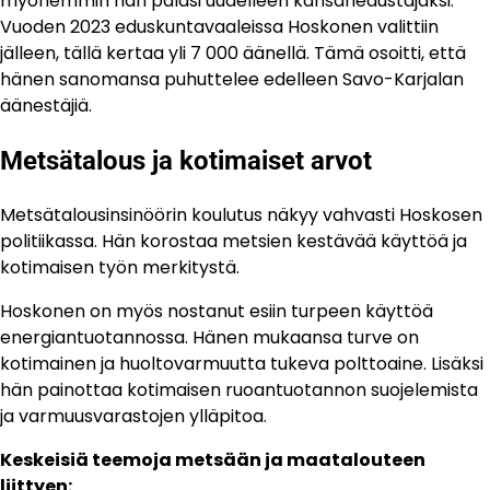
myöhemmin hän palasi uudelleen kansanedustajaksi.
Vuoden 2023 eduskuntavaaleissa Hoskonen valittiin
jälleen, tällä kertaa yli 7 000 äänellä. Tämä osoitti, että
hänen sanomansa puhuttelee edelleen Savo-Karjalan
äänestäjiä.
Metsätalous ja kotimaiset arvot
Metsätalousinsinöörin koulutus näkyy vahvasti Hoskosen
politiikassa. Hän korostaa metsien kestävää käyttöä ja
kotimaisen työn merkitystä.
Hoskonen on myös nostanut esiin turpeen käyttöä
energiantuotannossa. Hänen mukaansa turve on
kotimainen ja huoltovarmuutta tukeva polttoaine. Lisäksi
hän painottaa kotimaisen ruoantuotannon suojelemista
ja varmuusvarastojen ylläpitoa.
Keskeisiä teemoja metsään ja maatalouteen
liittyen: