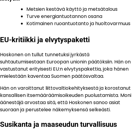
Metsien kestävä käyttö ja metsätalous
Turve energiantuotannon osana
Kotimainen ruoantuotanto ja huoltovarmuus
EU-kritiikki ja elvytyspaketti
Hoskonen on tullut tunnetuksi jyrkästä
suhtautumisestaan Euroopan unionin päätöksiin. Hän on
vastustanut erityisesti EU:n elvytyspakettia, joka hänen
mielestään kaventaa Suomen päätösvaltaa.
Hän on varoittanut liittovaltiokehityksestä ja korostanut
kansallisen itsemääräämisoikeuden puolustamista. Moni
äänestäjä arvostaa sitä, että Hoskonen sanoo asiat
suoraan ja perustelee näkemyksensä selkeästi.
Susikanta ja maaseudun turvallisuus