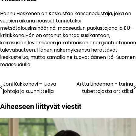
Hannu Hoskonen on Keskustan kansanedustaja, joka on
vuosien aikana noussut tunnetuksi
metsätalousinsinöörinä, maaseudun puolustajana ja EU-
kriitikkona.Hän on ottanut kantaa susikantaan,
koirasusien leviämiseen ja kotimaisen energiantuotannon
tulevaisuuteen. Hänen näkemyksensä herättävät
keskustelua, mutta samalla ne tuovat äänen Itä-Suomen
maaseudulle.
Joni Kukkohovi – luova
Arttu Lindeman – tarina
Artikkelien
johtaja ja suunnittelija
tubettajasta artistiksi
selaus
Aiheeseen liittyvät viestit