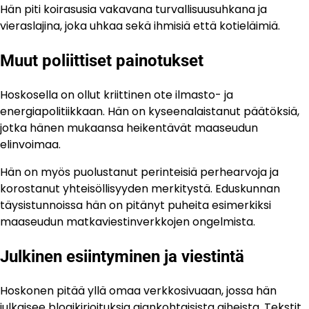
Hän piti koirasusia vakavana turvallisuusuhkana ja
vieraslajina, joka uhkaa sekä ihmisiä että kotieläimiä.
Muut poliittiset painotukset
Hoskosella on ollut kriittinen ote ilmasto- ja
energiapolitiikkaan. Hän on kyseenalaistanut päätöksiä,
jotka hänen mukaansa heikentävät maaseudun
elinvoimaa.
Hän on myös puolustanut perinteisiä perhearvoja ja
korostanut yhteisöllisyyden merkitystä. Eduskunnan
täysistunnoissa hän on pitänyt puheita esimerkiksi
maaseudun matkaviestinverkkojen ongelmista.
Julkinen esiintyminen ja viestintä
Hoskonen pitää yllä omaa verkkosivuaan, jossa hän
julkaisee blogikirjoituksia ajankohtaisista aiheista. Tekstit