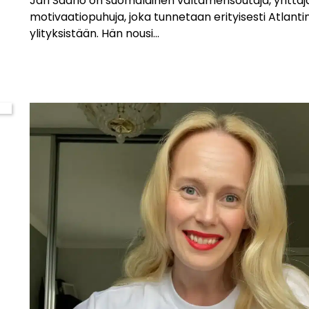
Jari Saario on suomalainen valtamerisoutaja, yrittäjä
motivaatiopuhuja, joka tunnetaan erityisesti Atlanti
ylityksistään. Hän nousi...