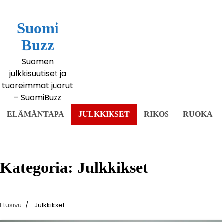
Siirry
sisältöön
Suomi
Buzz
Suomen
julkkisuutiset ja
tuoreimmat juorut
– SuomiBuzz
ELÄMÄNTAPA
JULKKIKSET
RIKOS
RUOKA
Kategoria:
Julkkikset
Etusivu
Julkkikset