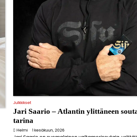
Julkkikset
Jari Saario – Atlantin ylittäneen sout
tarina
Helmi
1 kesäkuun, 2026