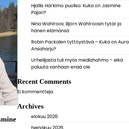
Hjallis Harkimo puoliso: Kuka on Jasmine
Pajari?
Nina Wahlroos: Björn Wahlroosin tytär ja
hänen elämänsä
Robin Packalen tyttöystävä – Kuka on Aura
Ansaharju?
Urheilijasta tuli myös mediahahmo – eikä
paluuta vanhaan enää ole
Recent Comments
Ei kommentteja.
Archives
elokuu 2026
smine
heinäkuu 2026