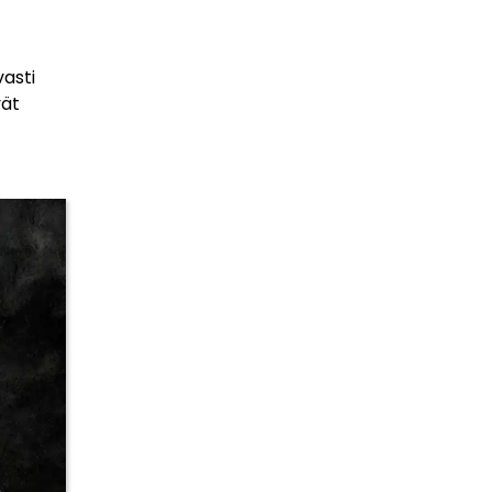
vasti
vät