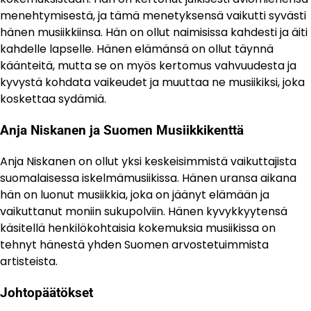
menehtymisestä, ja tämä menetyksensä vaikutti syvästi
hänen musiikkiinsa. Hän on ollut naimisissa kahdesti ja äiti
kahdelle lapselle. Hänen elämänsä on ollut täynnä
käänteitä, mutta se on myös kertomus vahvuudesta ja
kyvystä kohdata vaikeudet ja muuttaa ne musiikiksi, joka
koskettaa sydämiä.
Anja Niskanen ja Suomen Musiikkikenttä
Anja Niskanen on ollut yksi keskeisimmistä vaikuttajista
suomalaisessa iskelmämusiikissa. Hänen uransa aikana
hän on luonut musiikkia, joka on jäänyt elämään ja
vaikuttanut moniin sukupolviin. Hänen kyvykkyytensä
käsitellä henkilökohtaisia kokemuksia musiikissa on
tehnyt hänestä yhden Suomen arvostetuimmista
artisteista.
Johtopäätökset