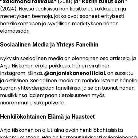
”Salamana rakkaus”
(2018) ja
”Kotiin tullut oon”
(2024). Näissä teoksissa hän käsittelee rakkauden ja
menetyksen teemoja, jotka ovat saaneet erityisesti
henkilökohtaisen ja syvällisen merkityksen hänen
elämässään.
Sosiaalinen Media ja Yhteys Faneihin
Nykyisin sosiaalinen media on olennainen osa artisteja, ja
Anja Niskanen ei ole poikkeus. Hänen virallinen
Instagram-tilinsä,
@anjaniskanenofficial
, on suosittu
ja aktiivinen. Sosiaalinen media on mahdollistanut hänelle
suoran yhteydenpidon faneihinsa, ja se on tuonut hänen
musiikkinsa laajempaan tietoisuuteen myös
nuoremmalle sukupolvelle.
Henkilökohtainen Elämä ja Haasteet
Anja Niskanen on ollut aina avoin henkilökohtaisista
kokemuksistaan. Hän on kertonut julkisesti aviomiehensä