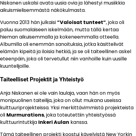
Niskanen uskalsi avata uusia ovia ja lähestyi musiikkia
aikuismielisemmästä näkökulmasta.
Vuonna 2013 hän julkaisi
”Valoisat tunteet”
, joka oli
paluu suomalaiseen iskelmään, mutta tällä kertaa
hieman aikuisemmalla ja kokeneemmalla otteella.
Albumilla oli enemmän sanoituksia, jotka käsittelivät
elämän kipeitä ja iloisia hetkiä, ja se oli taiteellinen askel
eteenpäin, joka oli tervetullut niin vanhoille kuin uusille
kuuntelijoille.
Taiteelliset Projektit ja Yhteistyö
Anja Niskanen ei ole vain laulaja, vaan hän on myös
monipuolinen taiteilija, joka on ollut mukana useissa
kulttuuriprojekteissa. Yksi merkittävimmistä projekteista
oli
Murmurations
, joka toteutettiin yhteistyössä
kulttuurintutkija
Inkeri Aulan
kanssa.
Tämä taiteellinen projekti koostui kävelyistä New Yorkin