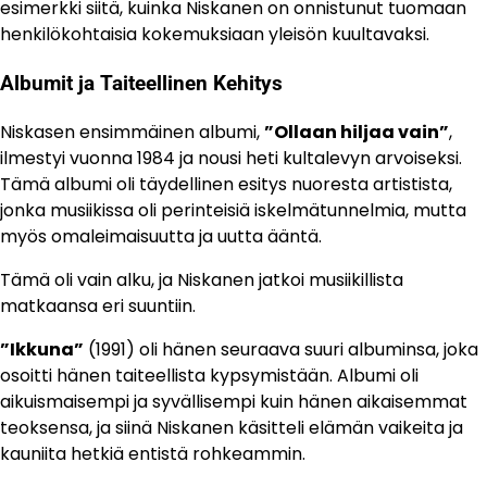
esimerkki siitä, kuinka Niskanen on onnistunut tuomaan
henkilökohtaisia kokemuksiaan yleisön kuultavaksi.
Albumit ja Taiteellinen Kehitys
Niskasen ensimmäinen albumi,
”Ollaan hiljaa vain”
,
ilmestyi vuonna 1984 ja nousi heti kultalevyn arvoiseksi.
Tämä albumi oli täydellinen esitys nuoresta artistista,
jonka musiikissa oli perinteisiä iskelmätunnelmia, mutta
myös omaleimaisuutta ja uutta ääntä.
Tämä oli vain alku, ja Niskanen jatkoi musiikillista
matkaansa eri suuntiin.
”Ikkuna”
(1991) oli hänen seuraava suuri albuminsa, joka
osoitti hänen taiteellista kypsymistään. Albumi oli
aikuismaisempi ja syvällisempi kuin hänen aikaisemmat
teoksensa, ja siinä Niskanen käsitteli elämän vaikeita ja
kauniita hetkiä entistä rohkeammin.