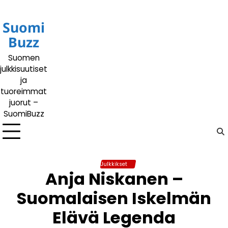
Siirry
sisältöön
Suomi
Buzz
Suomen
julkkisuutiset
ja
tuoreimmat
juorut –
SuomiBuzz
Julkkikset
Anja Niskanen –
Suomalaisen Iskelmän
Elävä Legenda