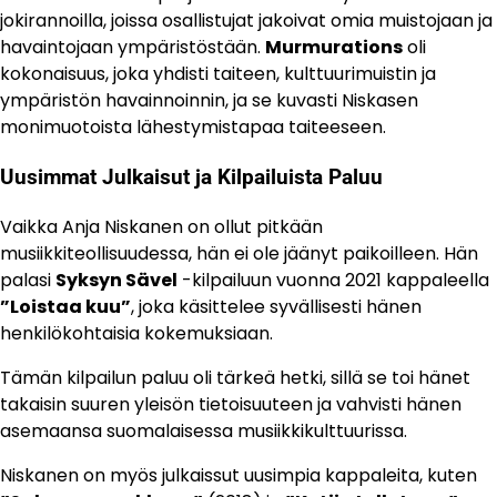
jokirannoilla, joissa osallistujat jakoivat omia muistojaan ja
havaintojaan ympäristöstään.
Murmurations
oli
kokonaisuus, joka yhdisti taiteen, kulttuurimuistin ja
ympäristön havainnoinnin, ja se kuvasti Niskasen
monimuotoista lähestymistapaa taiteeseen.
Uusimmat Julkaisut ja Kilpailuista Paluu
Vaikka Anja Niskanen on ollut pitkään
musiikkiteollisuudessa, hän ei ole jäänyt paikoilleen. Hän
palasi
Syksyn Sävel
-kilpailuun vuonna 2021 kappaleella
”Loistaa kuu”
, joka käsittelee syvällisesti hänen
henkilökohtaisia kokemuksiaan.
Tämän kilpailun paluu oli tärkeä hetki, sillä se toi hänet
takaisin suuren yleisön tietoisuuteen ja vahvisti hänen
asemaansa suomalaisessa musiikkikulttuurissa.
Niskanen on myös julkaissut uusimpia kappaleita, kuten