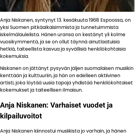
Anja Niskanen, syntynyt 13. kesäkuuta 1968 Espoossa, on
yksi Suomen pitkäaikaisimmista ja tunnetuimmista
iskelmälaulelista. Hänen uransa on kestänyt yli kolme
vuosikymmentä, ja se on ollut täynnä ainutlaatuisia
hetkiä, taiteellista kasvua ja syvällisiä henkilökohtaisia
kokemuksia.
Niskanen on jättänyt pysyvän jäljen suomalaisen musiikin
kenttään ja kulttuuriin, ja hän on edelleen aktiivinen
artisti, joka löytää uusia tapoja yhdistää henkilökohtaiset
kokemukset ja taiteellisen ilmaisun.
Anja Niskanen: Varhaiset vuodet ja
kilpailuvoitot
Anja Niskanen kiinnostui musiikista jo varhain, ja hänen