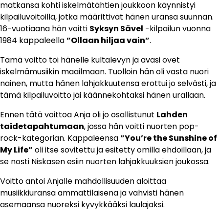
matkansa kohti iskelmätähtien joukkoon käynnistyi
kilpailuvoitoilla, jotka määrittivät hänen uransa suunnan.
16-vuotiaana hän voitti
Syksyn Sävel
-kilpailun vuonna
1984 kappaleella
”Ollaan hiljaa vain”
.
Tämä voitto toi hänelle kultalevyn ja avasi ovet
iskelmämusiikin maailmaan. Tuolloin hän oli vasta nuori
nainen, mutta hänen lahjakkuutensa erottui jo selvästi, ja
tämä kilpailuvoitto jäi käännekohtaksi hänen urallaan.
Ennen tätä voittoa Anja oli jo osallistunut
Lahden
taidetapahtumaan
, jossa hän voitti nuorten pop-
rock-kategorian. Kappaleensa
”You’re the Sunshine of
My Life”
oli itse sovitettu ja esitetty omilla ehdoillaan, ja
se nosti Niskasen esiin nuorten lahjakkuuksien joukossa.
Voitto antoi Anjalle mahdollisuuden aloittaa
musiikkiuransa ammattilaisena ja vahvisti hänen
asemaansa nuoreksi kyvykkääksi laulajaksi.