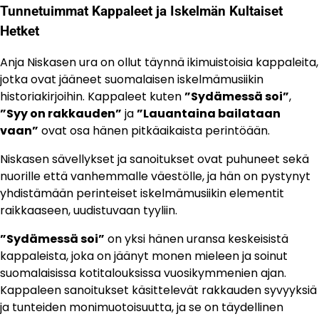
Tunnetuimmat Kappaleet ja Iskelmän Kultaiset
Hetket
Anja Niskasen ura on ollut täynnä ikimuistoisia kappaleita,
jotka ovat jääneet suomalaisen iskelmämusiikin
historiakirjoihin. Kappaleet kuten
”Sydämessä soi”
,
”Syy on rakkauden”
ja
”Lauantaina bailataan
vaan”
ovat osa hänen pitkäaikaista perintöään.
Niskasen sävellykset ja sanoitukset ovat puhuneet sekä
nuorille että vanhemmalle väestölle, ja hän on pystynyt
yhdistämään perinteiset iskelmämusiikin elementit
raikkaaseen, uudistuvaan tyyliin.
”Sydämessä soi”
on yksi hänen uransa keskeisistä
kappaleista, joka on jäänyt monen mieleen ja soinut
suomalaisissa kotitalouksissa vuosikymmenien ajan.
Kappaleen sanoitukset käsittelevät rakkauden syvyyksiä
ja tunteiden monimuotoisuutta, ja se on täydellinen