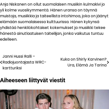
Anja Niskanen on ollut suomalaisen musiikin kulmakivi jo
yli kolme vuosikymmentä. Hänen uransa on täynnä
muistoja, musiikkia ja taiteellista intohimoa, joka on jäänyt
elämään suomalaisessa kulttuurissa. Hänen kykynsä
yhdistää henkilökohtaiset kokemukset ja musiikki tekee
hänestä ainutlaatuisen taiteilijan, jonka vaikutus tuntuu
edelleen.
Janni Hussi Ralli –
Artikkelien
Kuka on Shirly Karvinen?
Radiojuontajasta WRC-
Ura, Elämä Ja Tarina
selaus
kartturiksi
Aiheeseen liittyvät viestit