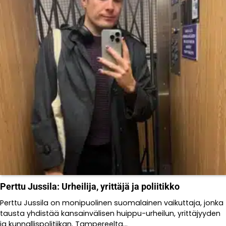
Perttu Jussila: Urheilija, yrittäjä ja poliitikko
Perttu Jussila on monipuolinen suomalainen vaikuttaja, jonka
tausta yhdistää kansainvälisen huippu-urheilun, yrittäjyyden
ja kunnallispolitiikan. Tampereelta...