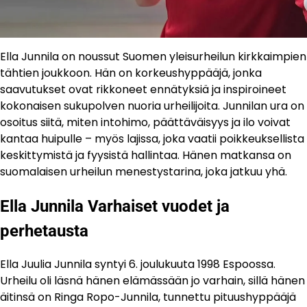
Ella Junnila on noussut Suomen yleisurheilun kirkkaimpien
tähtien joukkoon. Hän on korkeushyppääjä, jonka
saavutukset ovat rikkoneet ennätyksiä ja inspiroineet
kokonaisen sukupolven nuoria urheilijoita. Junnilan ura on
osoitus siitä, miten intohimo, päättäväisyys ja ilo voivat
kantaa huipulle – myös lajissa, joka vaatii poikkeuksellista
keskittymistä ja fyysistä hallintaa. Hänen matkansa on
suomalaisen urheilun menestystarina, joka jatkuu yhä.
Ella Junnila Varhaiset vuodet ja
perhetausta
Ella Juulia Junnila syntyi 6. joulukuuta 1998 Espoossa.
Urheilu oli läsnä hänen elämässään jo varhain, sillä hänen
äitinsä on Ringa Ropo-Junnila, tunnettu pituushyppääjä