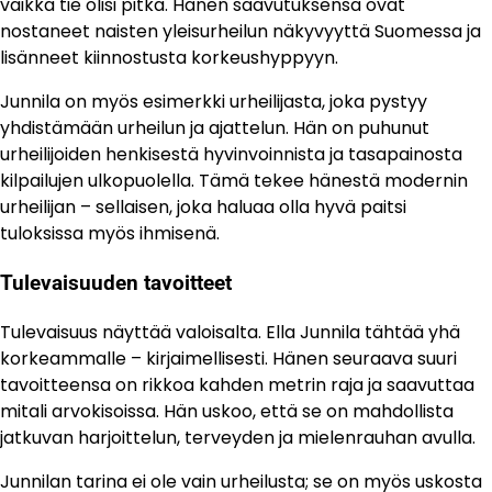
vaikka tie olisi pitkä. Hänen saavutuksensa ovat
nostaneet naisten yleisurheilun näkyvyyttä Suomessa ja
lisänneet kiinnostusta korkeushyppyyn.
Junnila on myös esimerkki urheilijasta, joka pystyy
yhdistämään urheilun ja ajattelun. Hän on puhunut
urheilijoiden henkisestä hyvinvoinnista ja tasapainosta
kilpailujen ulkopuolella. Tämä tekee hänestä modernin
urheilijan – sellaisen, joka haluaa olla hyvä paitsi
tuloksissa myös ihmisenä.
Tulevaisuuden tavoitteet
Tulevaisuus näyttää valoisalta. Ella Junnila tähtää yhä
korkeammalle – kirjaimellisesti. Hänen seuraava suuri
tavoitteensa on rikkoa kahden metrin raja ja saavuttaa
mitali arvokisoissa. Hän uskoo, että se on mahdollista
jatkuvan harjoittelun, terveyden ja mielenrauhan avulla.
Junnilan tarina ei ole vain urheilusta; se on myös uskosta