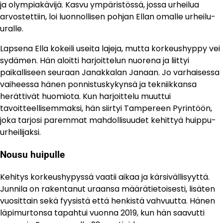
ja olympiakävijä. Kasvu ympäristössä, jossa urheilua
arvostettiin, loi luonnollisen pohjan Ellan omalle urheilu-
uralle.
Lapsena Ella kokeili useita lajeja, mutta korkeushyppy vei
sydämen. Hän aloitti harjoittelun nuorena ja liittyi
paikalliseen seuraan Janakkalan Janaan. Jo varhaisessa
vaiheessa hänen ponnistuskykynsä ja tekniikkansa
herättivät huomiota. Kun harjoittelu muuttui
tavoitteellisemmaksi, hän siirtyi Tampereen Pyrintöön,
joka tarjosi paremmat mahdollisuudet kehittyä huippu-
urheilijaksi.
Nousu huipulle
Kehitys korkeushypyssä vaatii aikaa ja kärsivällisyyttä.
Junnila on rakentanut uraansa määrätietoisesti, lisäten
vuosittain sekä fyysistä että henkistä vahvuutta. Hänen
läpimurtonsa tapahtui vuonna 2019, kun hän saavutti