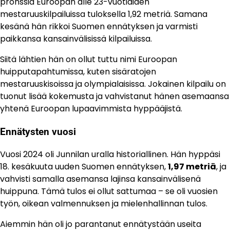
pronssia Euroopan alle 23-vuotiaiden
mestaruuskilpailuissa tuloksella 1,92 metriä. Samana
kesänä hän rikkoi Suomen ennätyksen ja varmisti
paikkansa kansainvälisissä kilpailuissa.
Siitä lähtien hän on ollut tuttu nimi Euroopan
huipputapahtumissa, kuten sisäratojen
mestaruuskisoissa ja olympialaisissa. Jokainen kilpailu on
tuonut lisää kokemusta ja vahvistanut hänen asemaansa
yhtenä Euroopan lupaavimmista hyppääjistä.
Ennätysten vuosi
Vuosi 2024 oli Junnilan uralla historiallinen. Hän hyppäsi
18. kesäkuuta uuden Suomen ennätyksen,
1,97 metriä
, ja
vahvisti samalla asemansa lajinsa kansainvälisenä
huippuna. Tämä tulos ei ollut sattumaa – se oli vuosien
työn, oikean valmennuksen ja mielenhallinnan tulos.
Aiemmin hän oli jo parantanut ennätystään useita