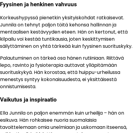
Fyysinen ja henkinen vahvuus
Korkeushypyssä pienetkin yksityiskohdat ratkaisevat.
Junnila on tehnyt paljon töitä kehonsa hallinnan ja
mentaalisen kestävyyden eteen. Hän on kertonut, että
kilpailu voi kestää tuntikausia, joten keskittymisen
säilyttäminen on yhtä tärkeää kuin fyysinen suorituskyky.
Palautuminen on tärkeä osa hänen rutiiniaan. Riittävä
lepo, ravinto ja fysioterapia auttavat ylläpitämään
suorituskykyä. Hän korostaa, että huippu-urheilussa
menestys syntyy kokonaisuudesta, ei yksittäisestä
onnistumisesta.
Vaikutus ja inspiraatio
Ella Junnila on paljon enemmän kuin urheilija – hän on
esikuva. Hän rohkaisee nuoria suomalaisia
tavoittelemaan omia unelmiaan ja uskomaan itseensä,