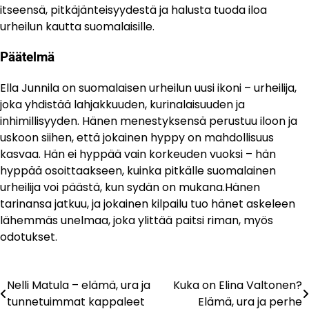
itseensä, pitkäjänteisyydestä ja halusta tuoda iloa
urheilun kautta suomalaisille.
Päätelmä
Ella Junnila on suomalaisen urheilun uusi ikoni – urheilija,
joka yhdistää lahjakkuuden, kurinalaisuuden ja
inhimillisyyden. Hänen menestyksensä perustuu iloon ja
uskoon siihen, että jokainen hyppy on mahdollisuus
kasvaa. Hän ei hyppää vain korkeuden vuoksi – hän
hyppää osoittaakseen, kuinka pitkälle suomalainen
urheilija voi päästä, kun sydän on mukana.Hänen
tarinansa jatkuu, ja jokainen kilpailu tuo hänet askeleen
lähemmäs unelmaa, joka ylittää paitsi riman, myös
odotukset.
Nelli Matula – elämä, ura ja
Kuka on Elina Valtonen?
Artikkelien
tunnetuimmat kappaleet
Elämä, ura ja perhe