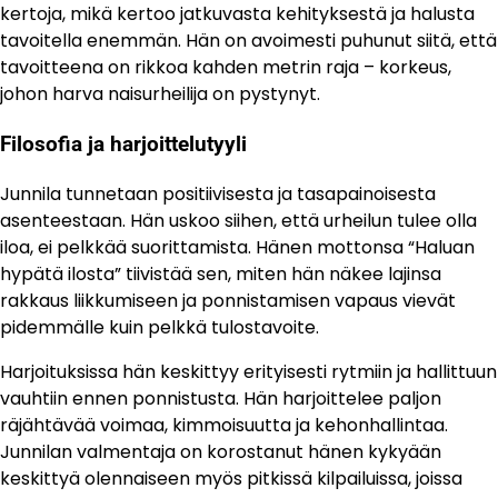
kertoja, mikä kertoo jatkuvasta kehityksestä ja halusta
tavoitella enemmän. Hän on avoimesti puhunut siitä, että
tavoitteena on rikkoa kahden metrin raja – korkeus,
johon harva naisurheilija on pystynyt.
Filosofia ja harjoittelutyyli
Junnila tunnetaan positiivisesta ja tasapainoisesta
asenteestaan. Hän uskoo siihen, että urheilun tulee olla
iloa, ei pelkkää suorittamista. Hänen mottonsa “Haluan
hypätä ilosta” tiivistää sen, miten hän näkee lajinsa
rakkaus liikkumiseen ja ponnistamisen vapaus vievät
pidemmälle kuin pelkkä tulostavoite.
Harjoituksissa hän keskittyy erityisesti rytmiin ja hallittuun
vauhtiin ennen ponnistusta. Hän harjoittelee paljon
räjähtävää voimaa, kimmoisuutta ja kehonhallintaa.
Junnilan valmentaja on korostanut hänen kykyään
keskittyä olennaiseen myös pitkissä kilpailuissa, joissa