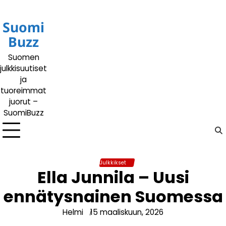
Siirry
sisältöön
Suomi
Buzz
Suomen
julkkisuutiset
ja
tuoreimmat
juorut –
SuomiBuzz
Julkkikset
Ella Junnila – Uusi
ennätysnainen Suomessa
Helmi
15 maaliskuun, 2026