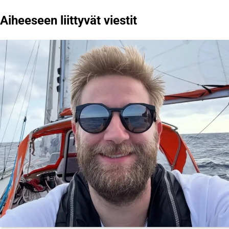
selaus
Aiheeseen liittyvät viestit