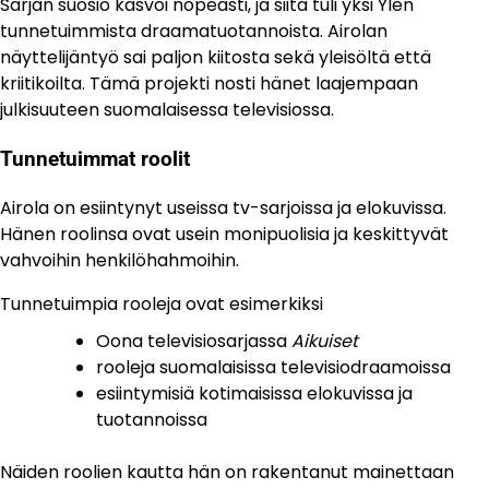
Sarjan suosio kasvoi nopeasti, ja siitä tuli yksi Ylen
tunnetuimmista draamatuotannoista. Airolan
näyttelijäntyö sai paljon kiitosta sekä yleisöltä että
kriitikoilta. Tämä projekti nosti hänet laajempaan
julkisuuteen suomalaisessa televisiossa.
Tunnetuimmat roolit
Airola on esiintynyt useissa tv-sarjoissa ja elokuvissa.
Hänen roolinsa ovat usein monipuolisia ja keskittyvät
vahvoihin henkilöhahmoihin.
Tunnetuimpia rooleja ovat esimerkiksi
Oona televisiosarjassa
Aikuiset
rooleja suomalaisissa televisiodraamoissa
esiintymisiä kotimaisissa elokuvissa ja
tuotannoissa
Näiden roolien kautta hän on rakentanut mainettaan