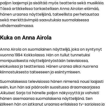
paljon laajempi ja sisältää myös teatteria sekä musiikkia.
Tässä artikkelissa tarkastellaan Anna Airolan elämää,
hänen uraansa näyttelijänä, taiteellista perhetaustaa
sekä merkittävimpiä saavutuksia suomalaisessa
viihdemaailmassa.
Kuka on Anna Airola
Anna Airola on suomalainen näyttelijä, joka on syntynyt
vuonna 1994 Kokkolassa. Hän on tullut tunnetuksi
monipuolisesta näyttelijäntyöstään televisiossa,
elokuvissa ja teatterissa. Hänen uransa alkoi nuorena
kiinnostuksesta taiteeseen ja esiintymiseen.
Suomalaisessa televisiossa hänen nimensä nousi laajasti
esiin, kun hän sai pääroolin suositussa draamasarjassa
Aikuiset
. Sarja toi hänelle paljon näkyvyyttä ja vahvisti
hänen asemaansa suomalaisena näyttelijänä. Sen
jälkeen hän on jatkanut uraansa erilaisissa tv-sarjoissa ja