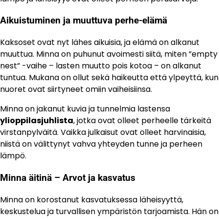
Aikuistuminen ja muuttuva perhe-elämä
Kaksoset ovat nyt lähes aikuisia, ja elämä on alkanut
muuttua. Minna on puhunut avoimesti siitä, miten ”empty
nest” -vaihe – lasten muutto pois kotoa – on alkanut
tuntua. Mukana on ollut sekä haikeutta että ylpeyttä, kun
nuoret ovat siirtyneet omiin vaiheisiinsa.
Minna on jakanut kuvia ja tunnelmia lastensa
ylioppilasjuhlista
, jotka ovat olleet perheelle tärkeitä
virstanpylväitä. Vaikka julkaisut ovat olleet harvinaisia,
niistä on välittynyt vahva yhteyden tunne ja perheen
lämpö.
Minna äitinä – Arvot ja kasvatus
Minna on korostanut kasvatuksessa läheisyyttä,
keskustelua ja turvallisen ympäristön tarjoamista. Hän on