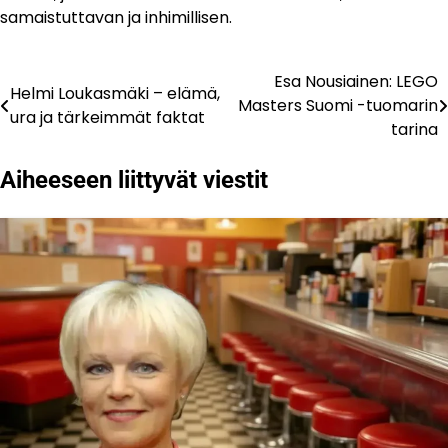
samaistuttavan ja inhimillisen.
Esa Nousiainen: LEGO
Artikkelien
Helmi Loukasmäki – elämä,
Masters Suomi -tuomarin
ura ja tärkeimmät faktat
selaus
tarina
Aiheeseen liittyvät viestit