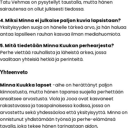
Tatu Vehmas on pysytellyt taustalla, mutta hänen
sairautensa on ollut julkisesti tiedossa.
4. Miksi Minna ei julkaise paljon kuvia lapsistaan?
Yksityisyyden suoja on hänelle tärkeä arvo, ja hän haluaa
antaa lapsilleen rauhan kasvaa ilman mediahuomiota.
5. Mitä tiedetään Minna Kuukan perhearjesta?
Perhe viettää rauhallista ja läheistä arkea, jossa
vaalitaan yhteisiä hetkiä ja perinteitä.
Yhteenveto
Minna Kuukka lapset
-aihe on herättänyt paljon
kiinnostusta, mutta hänen tapansa suojella perhettään
ansaitsee arvostusta. Viola ja Jooa ovat kasvaneet
rakastavassa ja tasapainoisessa kodissa, jossa on
arvostettu sekä yhdessäoloa että yksityisyyttä. Minna on
onnistunut yhdistämään työnsä ja perhe-elämänsä
tavalla, joka tekee hänen tarinastaan aidon,