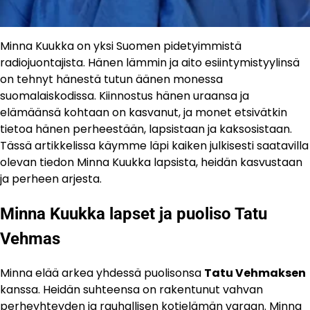
Minna Kuukka on yksi Suomen pidetyimmistä
radiojuontajista. Hänen lämmin ja aito esiintymistyylinsä
on tehnyt hänestä tutun äänen monessa
suomalaiskodissa. Kiinnostus hänen uraansa ja
elämäänsä kohtaan on kasvanut, ja monet etsivätkin
tietoa hänen perheestään, lapsistaan ja kaksosistaan.
Tässä artikkelissa käymme läpi kaiken julkisesti saatavilla
olevan tiedon Minna Kuukka lapsista, heidän kasvustaan
ja perheen arjesta.
Minna Kuukka lapset ja puoliso Tatu
Vehmas
Minna elää arkea yhdessä puolisonsa
Tatu Vehmaksen
kanssa. Heidän suhteensa on rakentunut vahvan
perheyhteyden ja rauhallisen kotielämän varaan. Minna