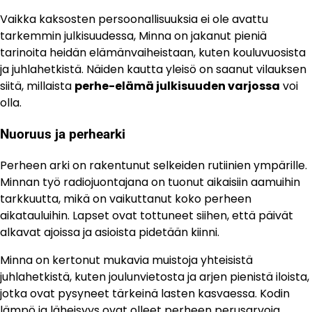
Vaikka kaksosten persoonallisuuksia ei ole avattu
tarkemmin julkisuudessa, Minna on jakanut pieniä
tarinoita heidän elämänvaiheistaan, kuten kouluvuosista
ja juhlahetkistä. Näiden kautta yleisö on saanut vilauksen
siitä, millaista
perhe-elämä julkisuuden varjossa
voi
olla.
Nuoruus ja perhearki
Perheen arki on rakentunut selkeiden rutiinien ympärille.
Minnan työ radiojuontajana on tuonut aikaisiin aamuihin
tarkkuutta, mikä on vaikuttanut koko perheen
aikatauluihin. Lapset ovat tottuneet siihen, että päivät
alkavat ajoissa ja asioista pidetään kiinni.
Minna on kertonut mukavia muistoja yhteisistä
juhlahetkistä, kuten joulunvietosta ja arjen pienistä iloista,
jotka ovat pysyneet tärkeinä lasten kasvaessa. Kodin
lämpö ja läheisyys ovat olleet perheen perusarvoja.