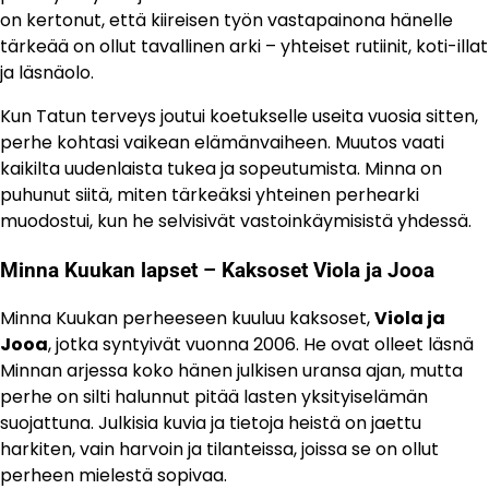
on kertonut, että kiireisen työn vastapainona hänelle
tärkeää on ollut tavallinen arki – yhteiset rutiinit, koti-illat
ja läsnäolo.
Kun Tatun terveys joutui koetukselle useita vuosia sitten,
perhe kohtasi vaikean elämänvaiheen. Muutos vaati
kaikilta uudenlaista tukea ja sopeutumista. Minna on
puhunut siitä, miten tärkeäksi yhteinen perhearki
muodostui, kun he selvisivät vastoinkäymisistä yhdessä.
Minna Kuukan lapset – Kaksoset Viola ja Jooa
Minna Kuukan perheeseen kuuluu kaksoset,
Viola ja
Jooa
, jotka syntyivät vuonna 2006. He ovat olleet läsnä
Minnan arjessa koko hänen julkisen uransa ajan, mutta
perhe on silti halunnut pitää lasten yksityiselämän
suojattuna. Julkisia kuvia ja tietoja heistä on jaettu
harkiten, vain harvoin ja tilanteissa, joissa se on ollut
perheen mielestä sopivaa.