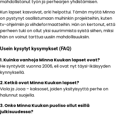
mahdollistanut työn ja perhearjen yhdistämisen.
Kun lapset kasvoivat, arki helpottui. Tämän myötä Minna
on pystynyt osallistumaan muihinkin projekteihin, kuten
tv-ohjelmiin ja viihdeformaatteihin. Hän on kertonut, että
perheen tuki on ollut yksi suurimmista syistä siihen, miksi
hän on voinut tarttua uusiin mahdollisuuksiin.
Usein kysytyt kysymykset (FAQ)
1. Kuinka vanhoja Minna Kuukan lapset ovat?
He syntyivät vuonna 2006, eli ovat nyt täysi-ikäisyyden
kynnyksellä.
2. Ketkä ovat Minna Kuukan lapset?
Viola ja Jooa – kaksoset, joiden yksityisyyttä perhe on
halunnut suojella.
3. Onko Minna Kuukan puoliso ollut esillä
julkisuudessa?