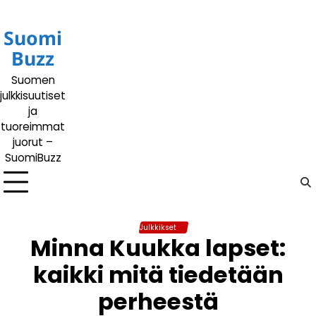
Siirry
sisältöön
Suomi
Buzz
Suomen
julkkisuutiset
ja
tuoreimmat
juorut –
SuomiBuzz
Julkkikset
Minna Kuukka lapset:
kaikki mitä tiedetään
perheestä