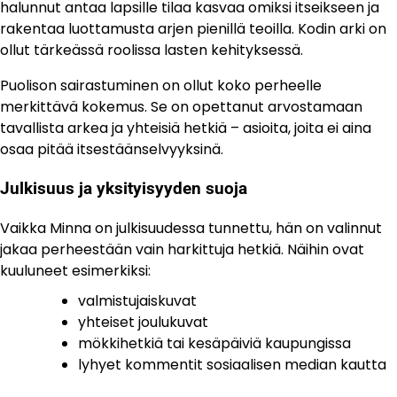
halunnut antaa lapsille tilaa kasvaa omiksi itseikseen ja
rakentaa luottamusta arjen pienillä teoilla. Kodin arki on
ollut tärkeässä roolissa lasten kehityksessä.
Puolison sairastuminen on ollut koko perheelle
merkittävä kokemus. Se on opettanut arvostamaan
tavallista arkea ja yhteisiä hetkiä – asioita, joita ei aina
osaa pitää itsestäänselvyyksinä.
Julkisuus ja yksityisyyden suoja
Vaikka Minna on julkisuudessa tunnettu, hän on valinnut
jakaa perheestään vain harkittuja hetkiä. Näihin ovat
kuuluneet esimerkiksi:
valmistujaiskuvat
yhteiset joulukuvat
mökkihetkiä tai kesäpäiviä kaupungissa
lyhyet kommentit sosiaalisen median kautta