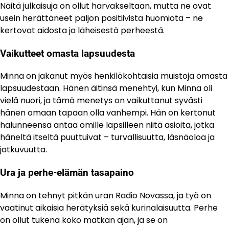
Näitä julkaisuja on ollut harvakseltaan, mutta ne ovat
usein herättäneet paljon positiivista huomiota – ne
kertovat aidosta ja läheisestä perheestä.
Vaikutteet omasta lapsuudesta
Minna on jakanut myös henkilökohtaisia muistoja omasta
lapsuudestaan. Hänen äitinsä menehtyi, kun Minna oli
vielä nuori, ja tämä menetys on vaikuttanut syvästi
hänen omaan tapaan olla vanhempi. Hän on kertonut
halunneensa antaa omille lapsilleen niitä asioita, jotka
häneltä itseltä puuttuivat – turvallisuutta, läsnäoloa ja
jatkuvuutta.
Ura ja perhe-elämän tasapaino
Minna on tehnyt pitkän uran Radio Novassa, ja työ on
vaatinut aikaisia herätyksiä sekä kurinalaisuutta. Perhe
on ollut tukena koko matkan ajan, ja se on