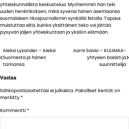
yhteiskunnallista keskustelua. Myöhemmin hän teki
uuden henkirikoksen, mikä syvensi hänen asemaansa
suomalaisen rikosjournalismin synkällä listalla. Tapaus
muistuttaa siitä, kuinka yksittäinen teko voi jättää
pysyvän jäljen yhteiskuntaan ja yksilön elämään.
Aleksi Lysander – Aleksi
Aarni Soivio – KUUMAA-
Artikkelien
Suomesta ja hänen
yhtyeen basisti ja
selaus
tarinansa
suunnittelija
Vastaa
Sähköpostiosoitettasi ei julkaista.
Pakolliset kentät on
merkitty
*
Kommentti
*