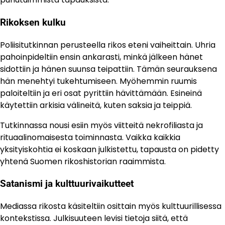
Rikoksen kulku
Poliisitutkinnan perusteella rikos eteni vaiheittain. Uhria
pahoinpideltiin ensin ankarasti, minkä jälkeen hänet
sidottiin ja hänen suunsa teipattiin. Tämän seurauksena
hän menehtyi tukehtumiseen. Myöhemmin ruumis
paloiteltiin ja eri osat pyrittiin hävittämään. Esineinä
käytettiin arkisia välineitä, kuten saksia ja teippiä.
Tutkinnassa nousi esiin myös viitteitä nekrofiliasta ja
rituaalinomaisesta toiminnasta. Vaikka kaikkia
yksityiskohtia ei koskaan julkistettu, tapausta on pidetty
yhtenä Suomen rikoshistorian raaimmista.
Satanismi ja kulttuurivaikutteet
Mediassa rikosta käsiteltiin osittain myös kulttuurillisessa
kontekstissa. Julkisuuteen levisi tietoja siitä, että