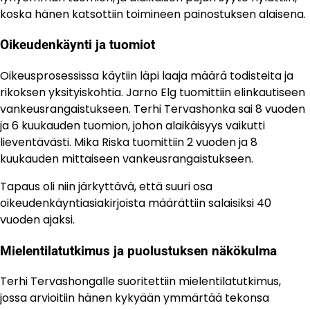
koska hänen katsottiin toimineen painostuksen alaisena.
Oikeudenkäynti ja tuomiot
Oikeusprosessissa käytiin läpi laaja määrä todisteita ja
rikoksen yksityiskohtia. Jarno Elg tuomittiin elinkautiseen
vankeusrangaistukseen. Terhi Tervashonka sai 8 vuoden
ja 6 kuukauden tuomion, johon alaikäisyys vaikutti
lieventävästi. Mika Riska tuomittiin 2 vuoden ja 8
kuukauden mittaiseen vankeusrangaistukseen.
Tapaus oli niin järkyttävä, että suuri osa
oikeudenkäyntiasiakirjoista määrättiin salaisiksi 40
vuoden ajaksi.
Mielentilatutkimus ja puolustuksen näkökulma
Terhi Tervashongalle suoritettiin mielentilatutkimus,
jossa arvioitiin hänen kykyään ymmärtää tekonsa