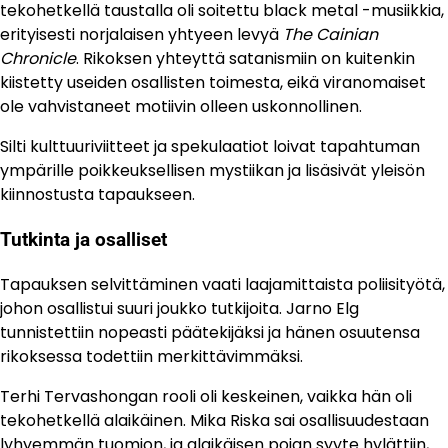
tekohetkellä taustalla oli soitettu black metal -musiikkia,
erityisesti norjalaisen yhtyeen levyä
The Cainian
Chronicle
. Rikoksen yhteyttä satanismiin on kuitenkin
kiistetty useiden osallisten toimesta, eikä viranomaiset
ole vahvistaneet motiivin olleen uskonnollinen.
Silti kulttuuriviitteet ja spekulaatiot loivat tapahtuman
ympärille poikkeuksellisen mystiikan ja lisäsivät yleisön
kiinnostusta tapaukseen.
Tutkinta ja osalliset
Tapauksen selvittäminen vaati laajamittaista poliisityötä,
johon osallistui suuri joukko tutkijoita. Jarno Elg
tunnistettiin nopeasti päätekijäksi ja hänen osuutensa
rikoksessa todettiin merkittävimmäksi.
Terhi Tervashongan rooli oli keskeinen, vaikka hän oli
tekohetkellä alaikäinen. Mika Riska sai osallisuudestaan
lyhyemmän tuomion, ja alaikäisen pojan syyte hylättiin,