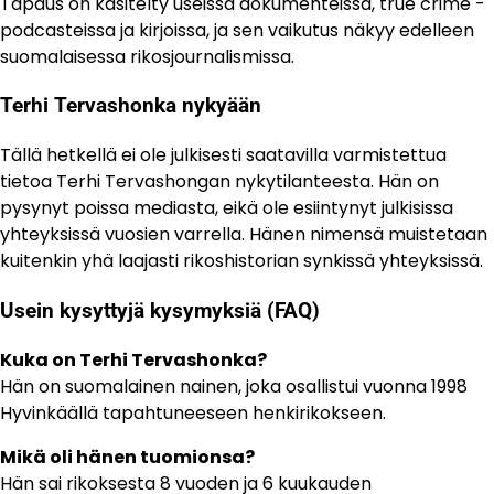
Tapaus on käsitelty useissa dokumenteissa, true crime -
podcasteissa ja kirjoissa, ja sen vaikutus näkyy edelleen
suomalaisessa rikosjournalismissa.
Terhi Tervashonka nykyään
Tällä hetkellä ei ole julkisesti saatavilla varmistettua
tietoa Terhi Tervashongan nykytilanteesta. Hän on
pysynyt poissa mediasta, eikä ole esiintynyt julkisissa
yhteyksissä vuosien varrella. Hänen nimensä muistetaan
kuitenkin yhä laajasti rikoshistorian synkissä yhteyksissä.
Usein kysyttyjä kysymyksiä (FAQ)
Kuka on Terhi Tervashonka?
Hän on suomalainen nainen, joka osallistui vuonna 1998
Hyvinkäällä tapahtuneeseen henkirikokseen.
Mikä oli hänen tuomionsa?
Hän sai rikoksesta 8 vuoden ja 6 kuukauden