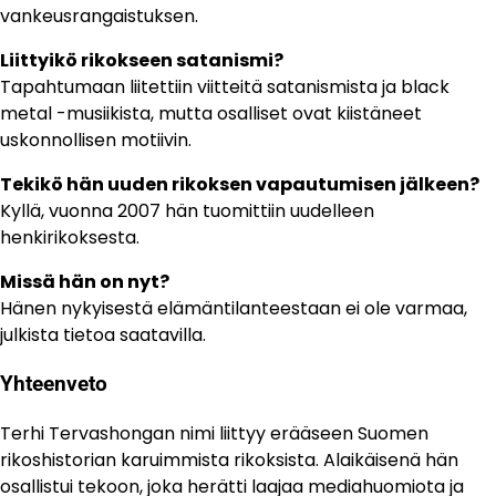
vankeusrangaistuksen.
Liittyikö rikokseen satanismi?
Tapahtumaan liitettiin viitteitä satanismista ja black
metal -musiikista, mutta osalliset ovat kiistäneet
uskonnollisen motiivin.
Tekikö hän uuden rikoksen vapautumisen jälkeen?
Kyllä, vuonna 2007 hän tuomittiin uudelleen
henkirikoksesta.
Missä hän on nyt?
Hänen nykyisestä elämäntilanteestaan ei ole varmaa,
julkista tietoa saatavilla.
Yhteenveto
Terhi Tervashongan nimi liittyy erääseen Suomen
rikoshistorian karuimmista rikoksista. Alaikäisenä hän
osallistui tekoon, joka herätti laajaa mediahuomiota ja