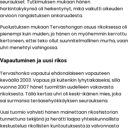
seuraukset. Tutkimuksen mukaan hänen
harkintakykynsä oli heikentynyt, mikä vaikutti oikeuden
arvioon rangaistuksen ankaruudesta.
Puolustuksen mukaan Tervashongan osuus rikoksessa oli
pienempi kuin muiden, ja hänen on myöhemmin kerrottu
kertoneen, ettei teko ollut suunnitelmallinen murha, vaan
uhri menehtyi vahingossa.
Vapautuminen ja uusi rikos
Tervashonka vapautui ehdonalaiseen vapauteen
keväällä 2003. Vapaus jäi kuitenkin lyhytaikaiseksi, sillä
vuonna 2007 hänet tuomittiin uudelleen vakavasta
rikoksesta. Tällä kertaa uhri oli keski-ikäinen mies, joka
sai surmansa teräasehyökkäyksen seurauksena.
Uusi tuomio vahvisti hänen mainettaan rikoshistorian
tunnettuna tekijänä ja herätti laajaa yhteiskunnallista
keskustelua rikollisten kuntoutuksesta ja valvonnasta