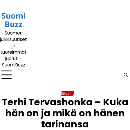
Siirry
sisältöön
Suomi
Buzz
Suomen
julkkisuutiset
ja
tuoreimmat
juorut –
SuomiBuzz
Rikos
Terhi Tervashonka – Kuka
hän on ja mikä on hänen
tarinansa