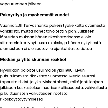
vapautumisen jälkeen.
Pakoyritys ja myöhemmät vuodet
Vuonna 2011 Tervashonka pakeni työkeikalta avoimesta
vankilasta, mutta hänet tavoitettiin pian. Julkisten
lähteiden mukaan hänen rikoshistoriaansa ei ole
sittemmin kertynyt uusia rikoksia, ja hänen nykyisestä
elämästään ei ole saatavilla ajankohtaista tietoa.
Median ja yhteiskunnan reaktiot
Hyvinkään paloittelusurma oli yksi 1990-luvun
puhutuimmista rikoksista Suomessa. Media seurasi
tapausta tiiviisti ja yksityiskohtaisesti, mikä johti laajaan
julkiseen keskusteluun nuorisorikollisuudesta, väkivallasta
ja kulttuuristen vaikutteiden roolista
rikoskäyttäytymisessä.