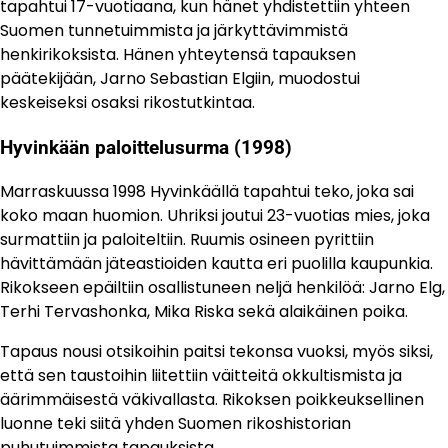
tapahtui 17-vuotiaana, kun hänet yhdistettiin yhteen
Suomen tunnetuimmista ja järkyttävimmistä
henkirikoksista. Hänen yhteytensä tapauksen
päätekijään, Jarno Sebastian Elgiin, muodostui
keskeiseksi osaksi rikostutkintaa.
Hyvinkään paloittelusurma (1998)
Marraskuussa 1998 Hyvinkäällä tapahtui teko, joka sai
koko maan huomion. Uhriksi joutui 23-vuotias mies, joka
surmattiin ja paloiteltiin. Ruumis osineen pyrittiin
hävittämään jäteastioiden kautta eri puolilla kaupunkia.
Rikokseen epäiltiin osallistuneen neljä henkilöä: Jarno Elg,
Terhi Tervashonka, Mika Riska sekä alaikäinen poika.
Tapaus nousi otsikoihin paitsi tekonsa vuoksi, myös siksi,
että sen taustoihin liitettiin väitteitä okkultismista ja
äärimmäisestä väkivallasta. Rikoksen poikkeuksellinen
luonne teki siitä yhden Suomen rikoshistorian
puhutuimmista tapauksista.