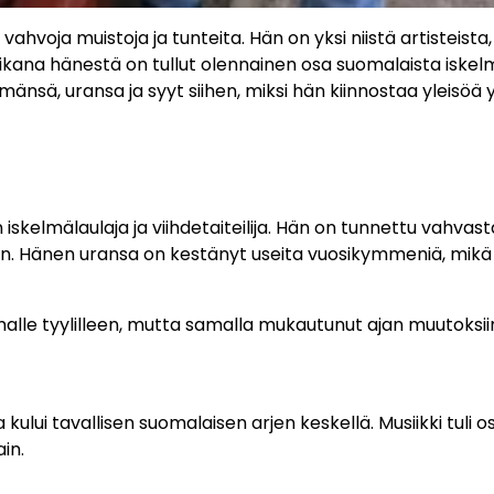
ahvoja muistoja ja tunteita. Hän on yksi niistä artisteista,
ikana hänestä on tullut olennainen osa suomalaista iskel
mänsä, uransa ja syyt siihen, miksi hän kiinnostaa yleisöä 
skelmälaulaja ja viihdetaiteilija. Hän on tunnettu vahvast
ään. Hänen uransa on kestänyt useita vuosikymmeniä, mikä
omalle tyylilleen, mutta samalla mukautunut ajan muutoksii
ului tavallisen suomalaisen arjen keskellä. Musiikki tuli o
in.