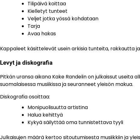
Tilipäivä koittaa
Kielletyt tunteet
Veljet jotka yössä kohdataan
Tarja
Avaa hakas
Kappaleet käsittelevät usein arkisia tunteita, rakkautta j
Levyt ja diskografia
Pitkän uransa aikana Kake Randelin on julkaissut useita al
suomalaisessa musiikissa ja seuranneet yleisön makua.
Diskografia osoittaa:
Monipuolisuutta artistina
Halua kehittyä
Kykyä säilyttää oma tunnistettava tyyli
Julkaisujen määrä kertoo sitoutumisesta musiikkiin ja ylei