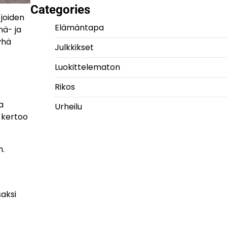
Categories
 joiden
Elämäntapa
mä- ja
yhä
Julkkikset
Luokittelematon
Rikos
a
Urheilu
 kertoo
n.
saksi