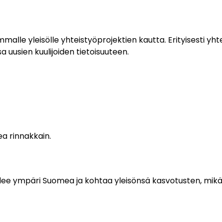
alle yleisölle yhteistyöprojektien kautta. Erityisesti yht
 uusien kuulijoiden tietoisuuteen.
a rinnakkain.
kailee ympäri Suomea ja kohtaa yleisönsä kasvotusten, mik