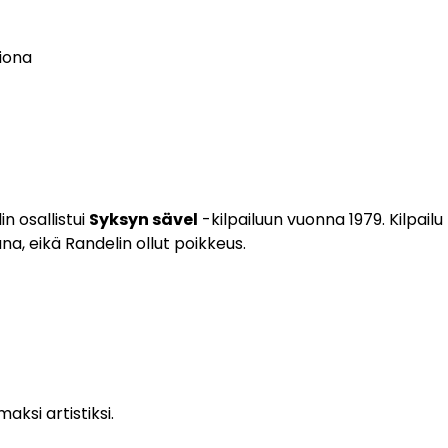
tiona
n osallistui
Syksyn sävel
-kilpailuun vuonna 1979. Kilpailu
a, eikä Randelin ollut poikkeus.
ksi artistiksi.