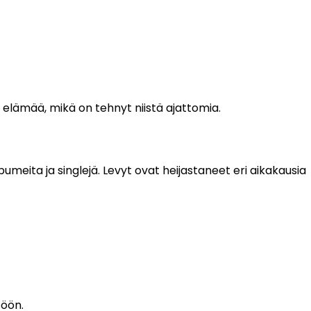
a elämää, mikä on tehnyt niistä ajattomia.
bumeita ja singlejä. Levyt ovat heijastaneet eri aikakausia
söön.