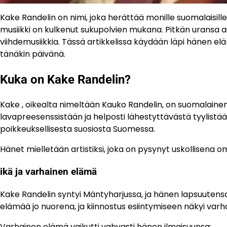
Kake Randelin on nimi, joka herättää monille suomalaisille v
musiikki on kulkenut sukupolvien mukana. Pitkän uransa a
viihdemusiikkia. Tässä artikkelissa käydään läpi hänen elä
tänäkin päivänä.
Kuka on Kake Randelin?
Kake , oikealta nimeltään Kauko Randelin, on suomalainen i
lavapreesenssistään ja helposti lähestyttävästä tyylist
poikkeuksellisesta suosiosta Suomessa.
Hänet mielletään artistiksi, joka on pysynyt uskollisena 
ikä ja varhainen elämä
Kake Randelin syntyi Mäntyharjussa, ja hänen lapsuutensa k
elämää jo nuorena, ja kiinnostus esiintymiseen näkyi varha
Varhainen elämä vaikutti vahvasti hänen ilmaisuunsa: