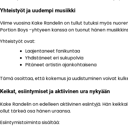
Yhteistyöt ja uudempi musiikki
Viime vuosina Kake Randelin on tullut tutuksi myös nuoremm
Portion Boys -yhtyeen kanssa on tuonut hänen musiikkinsa
Yhteistyöt ovat:
Laajentaneet fanikuntaa
Yhdistäneet eri sukupolvia
Pitäneet artistin ajankohtaisena
Tämä osoittaa, että kokemus ja uudistuminen voivat kulke
Keikat, esiintymiset ja aktiivinen ura nykyään
Kake Randelin on edelleen aktiivinen esiintyjä. Hän keik
ollut tärkeä osa hänen uraansa.
Esiintymistoiminta sisältää: