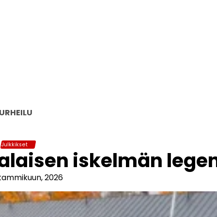
URHEILU
Julkkikset
alaisen iskelmän lege
 tammikuun, 2026