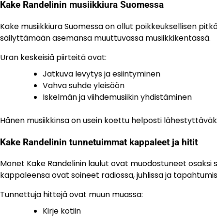
Kake Randelinin musiikkiura Suomessa
Kake musiikkiura Suomessa on ollut poikkeuksellisen pitkä 
säilyttämään asemansa muuttuvassa musiikkikentässä.
Uran keskeisiä piirteitä ovat:
Jatkuva levytys ja esiintyminen
Vahva suhde yleisöön
Iskelmän ja viihdemusiikin yhdistäminen
Hänen musiikkinsa on usein koettu helposti lähestyttäväks
Kake Randelinin tunnetuimmat kappaleet ja hitit
Monet Kake Randelinin laulut ovat muodostuneet osaksi 
kappaleensa ovat soineet radiossa, juhlissa ja tapahtumis
Tunnettuja hittejä ovat muun muassa:
Kirje kotiin