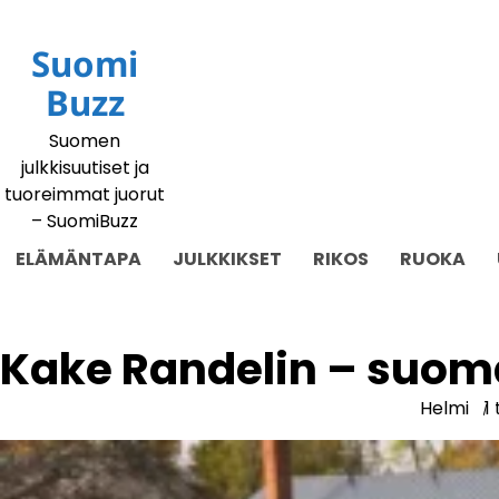
Siirry
sisältöön
Suomi
Buzz
Suomen
julkkisuutiset ja
tuoreimmat juorut
– SuomiBuzz
ELÄMÄNTAPA
JULKKIKSET
RIKOS
RUOKA
Kake Randelin – suom
Helmi
1