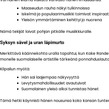
Maaseudun rauha näkyi tulkinnoissa
Iskelmä ja populaarimusiikki toimivat inspiraa
Yleisön ymmärtäminen kehittyi jo nuorena
Nämä tekijät loivat pohjan pitkälle musiikkiuralle.
Syksyn sävel ja uran läpimurto
Merkittävä käännekohta uralla tapahtui, kun Kake Randeli
monelle suomalaiselle artistille tärkeänä ponnahduslautan
Kilpailun myötä:
Hän sai laajempaa näkyvyyttä
Levytysmahdollisuudet avautuivat
Suomalainen yleisö alkoi tunnistaa hänet
Tämä hetki käynnisti hänen nousunsa koko kansan tuntema