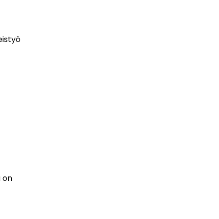
eistyö
ä on