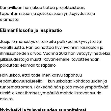
Kanavillaan hän jakaa tietoa projekteistaan,
tapahtumistaan ja ajatuksistaan yrittäjyydestä ja
elämästä.
Elämänfilosofia ja inspiraatio
Jaajolle menestys ei tarkoita pelkkää näkyvyyttä tai
varallisuutta. Hän painottaa hyvinvoinnin, läsnäolon ja
ihmissuhteiden arvoa. Vuonna 2012 hän vetäytyi hetkeksi
julkisuudesta ja muutti Rovaniemelle, tavoitteenaan
palauttaa elämän tasapaino.
Hän uskoo, että todellinen kasvu tapahtuu
epämukavuusalueella — kun uskaltaa kohdata uuden ja
tuntemattoman. Tärkeänä hän pitää myös ympäröivää
tiimiä: oikeat ihmiset ympärillä mahdollistavat suuria
asioita.
Nykyhetki ja tulevaisuuden suunnitelmat