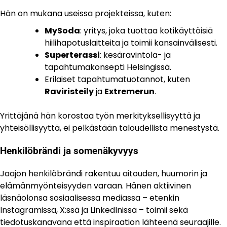
Hän on mukana useissa projekteissa, kuten:
MySoda
: yritys, joka tuottaa kotikäyttöisiä
hiilihapotuslaitteita ja toimii kansainvälisesti.
Superterassi
: kesäravintola- ja
tapahtumakonsepti Helsingissä.
Erilaiset tapahtumatuotannot, kuten
Raviristeily
ja
Extremerun
.
Yrittäjänä hän korostaa työn merkityksellisyyttä ja
yhteisöllisyyttä, ei pelkästään taloudellista menestystä.
Henkilöbrändi ja somenäkyvyys
Jaajon henkilöbrändi rakentuu aitouden, huumorin ja
elämänmyönteisyyden varaan. Hänen aktiivinen
läsnäolonsa sosiaalisessa mediassa – etenkin
Instagramissa, X:ssä ja LinkedInissä – toimii sekä
tiedotuskanavana että inspiraation lähteenä seuraajille.