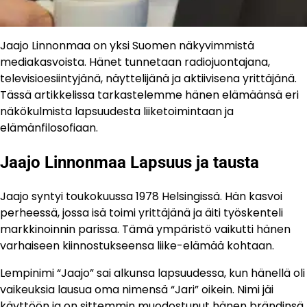
Jaajo Linnonmaa on yksi Suomen näkyvimmistä
mediakasvoista. Hänet tunnetaan radiojuontajana,
televisioesiintyjänä, näyttelijänä ja aktiivisena yrittäjänä.
Tässä artikkelissa tarkastelemme hänen elämäänsä eri
näkökulmista lapsuudesta liiketoimintaan ja
elämänfilosofiaan.
Jaajo Linnonmaa Lapsuus ja tausta
Jaajo syntyi toukokuussa 1978 Helsingissä. Hän kasvoi
perheessä, jossa isä toimi yrittäjänä ja äiti työskenteli
markkinoinnin parissa. Tämä ympäristö vaikutti hänen
varhaiseen kiinnostukseensa liike-elämää kohtaan.
Lempinimi “Jaajo” sai alkunsa lapsuudessa, kun hänellä oli
vaikeuksia lausua oma nimensä “Jari” oikein. Nimi jäi
käyttöön ja on sittemmin muodostunut hänen brändinsä