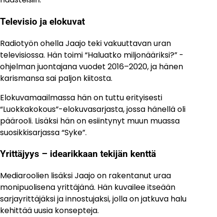
Televisio ja elokuvat
Radiotyön ohella Jaajo teki vakuuttavan uran
televisiossa. Hän toimi “Haluatko miljonääriksi?” -
ohjelman juontajana vuodet 2016–2020, ja hänen
karismansa sai paljon kiitosta.
Elokuvamaailmassa hän on tuttu erityisesti
“Luokkakokous”-elokuvasarjasta, jossa hänellä oli
päärooli. Lisäksi hän on esiintynyt muun muassa
suosikkisarjassa “Syke”.
Yrittäjyys – idearikkaan tekijän kenttä
Mediaroolien lisäksi Jaajo on rakentanut uraa
monipuolisena yrittäjänä. Hän kuvailee itseään
sarjayrittäjäksi ja innostujaksi, jolla on jatkuva halu
kehittää uusia konsepteja.