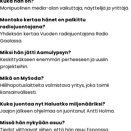
Kuka hän on?
Monipuolinen media-alan vaikuttaja, näyttelijä ja yrittäjä.
Montako kertaa hänet on palkittu
radiojuontajana?
Yhdeksän kertaa Vuoden radiojuontajana Radio
Gaalassa.
Miksi hän jätti Aamulypsyn?
Keskittyäkseen enemmän perheeseen ja uusiin
projekteihin.
Mikä on MySoda?
Hiilihapotuslaitteita valmistava yritys, joka toimii
kansainvälisesti.
Kuka juontaa nyt Haluatko miljonääriksi?
Jaajon jälkeen ohjelmaa on juontanut Antti Holma.
Missä hän nykyään asuu?
Tiedot viittaavat siihen, että hän asuu Espoossa.