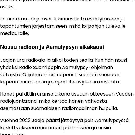
osaksi.
Jo nuorena Jaajo osoitti kiinnostusta esiintymiseen ja
tapahtumien järjestämiseen, mikä loi pohjan tulevalle
mediauralle.
Nousu radioon ja Aamulypsyn aikakausi
Jaajon ura radioalalla alkoi toden teolla, kun hän nousi
yhdeksi Radio Suomipopin Aamulypsy-ohjelman
vetäjistä. Ohjelma nousi nopeasti suureen suosioon
kepeän huumorinsa ja arjenläheisyytensä ansiosta.
Hänet palkittiin uransa aikana useaan otteeseen Vuoden
radiojuontajana, mikä kertoo hänen vahvasta
asemastaan suomalaisen radiomaailman huipulla.
Vuonna 2022 Jaajo päätti jättäytyä pois Aamulypsystä
keskittyäkseen enemmän perheeseen ja uusiin
haasteisiin.