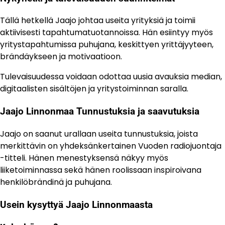
Tällä hetkellä Jaajo johtaa useita yrityksiä ja toimii
aktiivisesti tapahtumatuotannoissa. Hän esiintyy myös
yritystapahtumissa puhujana, keskittyen yrittäjyyteen,
brändäykseen ja motivaatioon.
Tulevaisuudessa voidaan odottaa uusia avauksia median,
digitaalisten sisältöjen ja yritystoiminnan saralla.
Jaajo Linnonmaa Tunnustuksia ja saavutuksia
Jaajo on saanut urallaan useita tunnustuksia, joista
merkittävin on yhdeksänkertainen Vuoden radiojuontaja
-titteli. Hänen menestyksensä näkyy myös
liiketoiminnassa sekä hänen roolissaan inspiroivana
henkilöbrändinä ja puhujana.
Usein kysyttyä Jaajo Linnonmaasta