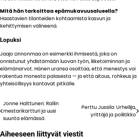
Mitä hän tarkoittaa epämukavuusalueella?
Haastavien tilanteiden kohtaamista kasvun ja
kehittymisen välineenä.
Lopuksi
Jaajo Linnonmaa on esimerkki ihmisestä, joka on
onnistunut yhdistämään luovan työn, liiketoiminnan ja
elämänarvot. Hänen uransa osoittaa, että menestys voi
rakentua monesta palasesta — ja että aitous, rohkeus ja
yhteisöllisyys kantavat pitkälle.
Jonne Halttunen: Rallin
Artikkelien
Perttu Jussila: Urheilija,
mestarikartturi ja uusi
yrittäjä ja poliitikko
selaus
suunta elämässä
Aiheeseen liittyvät viestit