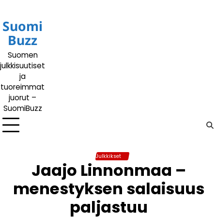
Siirry
sisältöön
Suomi
Buzz
Suomen
julkkisuutiset
ja
tuoreimmat
juorut –
SuomiBuzz
Julkkikset
Jaajo Linnonmaa –
menestyksen salaisuus
paljastuu